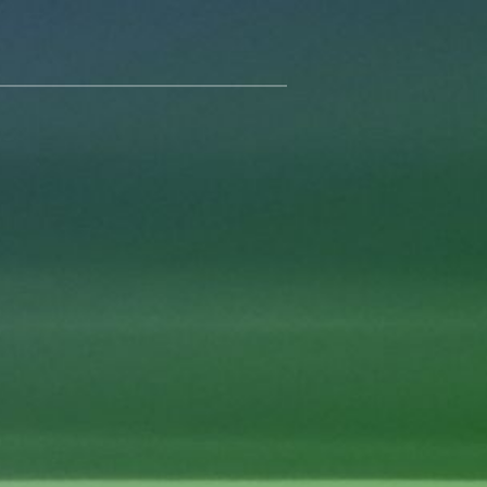
 края, когда туристов становится всё больше?
гиона!
 гармонии с природой