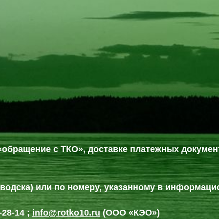
озаводске?
 «обращение с ТКО», доставке платежных докум
заводска) или по номеру, указанному в информаци
-28-14 ;
info@rotko10.ru
(ООО «КЭО»)