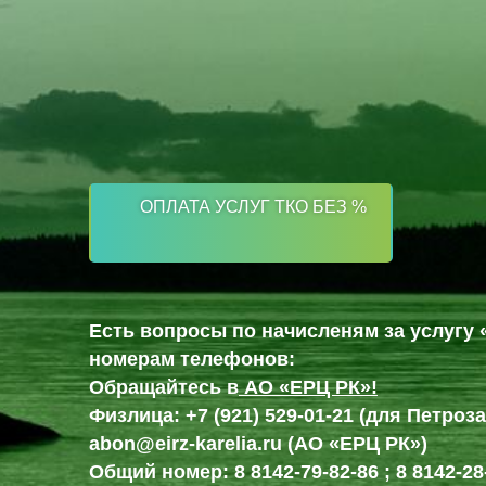
8
• Куда обращаться по вопросам качества вывоза ТКО в Петр
(8142)
28-28-
Документы
14
Вакансии
По
вопросам
ОПЛАТА УСЛУГ ТКО БЕЗ %
Районные
заключения
операторы
договоров
и
Торги
Есть вопросы по начисленям за услугу
оплаты
номерам телефонов:
за
Контакты
Обращайтесь в
АО «ЕРЦ РК»!
услугу
Физлица: +7 (921) 529-01-21 (для Петро
по
abon@eirz-karelia.ru (АО «ЕРЦ РК»)
обращению
Общий номер: 8 8142-79-82-86 ; 8 8142-28