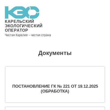
Новости
Информация
Вопросы
Документы
Вакансии
Районные
Торги
Контакты
×
о невывозе
и ответы
операторы
ТКО
КАРЕЛЬСКИЙ
ЭКОЛОГИЧЕСКИЙ
ОПЕРАТОР
Чистая Карелия – чистая страна
Контакты
Телефон
Документы
диспетчера
по
контролю
качества
вывоза
ТКО:
ПОСТАНОВЛЕНИЕ ГК № 221 ОТ 19.12.2025
8
(ОБРАБОТКА)
(8142)
28-28-
14