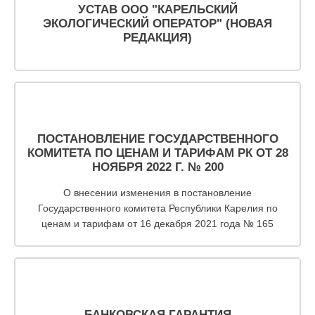
физических
УСТАВ ООО "КАРЕЛЬСКИЙ
лиц
ЭКОЛОГИЧЕСКИЙ ОПЕРАТОР" (НОВАЯ
abon@eirz-
РЕДАКЦИЯ)
karelia.ru
;
8
(8142)
59 46
07
ПОСТАНОВЛЕНИЕ ГОСУДАРСТВЕННОГО
;
КОМИТЕТА ПО ЦЕНАМ И ТАРИФАМ РК ОТ 28
(или
НОЯБРЯ 2022 Г. № 200
по
номеру
О внесении изменения в постановление
телефона,
Государственного комитета Республики Карелия по
указанному
ценам и тарифам от 16 декабря 2021 года № 165
в
информационной
части
квитанции)
Приемная
8
БАНКОВСКАЯ ГАРАНТИЯ