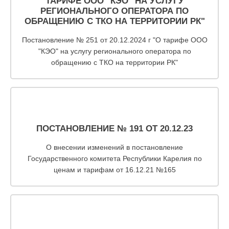
запрос
ТАРИФЕ ООО "КЭО" НА УСЛУГУ
РЕГИОНАЛЬНОГО ОПЕРАТОРА ПО
дубликатов
ОБРАЩЕНИЮ С ТКО НА ТЕРРИТОРИИ РК"
ПД
и
Постановление № 251 от 20.12.2024 г "О тарифе ООО
актов
"КЭО" на услугу регионального оператора по
сверок;
обращению с ТКО на территории РК"
просьба
в
запросах
обязательно
указывать
№
ПОСТАНОВЛЕНИЕ № 191 ОТ 20.12.23
договора)
запросы
О внесении изменений в постановление
направлять
Государственного комитета Республики Карелия по
на
ценам и тарифам от 16.12.21 №165
эл.
почту
info@rotko10.ru
;
Для