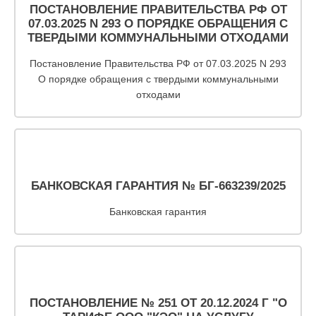
лиц
ПОСТАНОВЛЕНИЕ ПРАВИТЕЛЬСТВА РФ ОТ
(договоры,
07.03.2025 N 293 О ПОРЯДКЕ ОБРАЩЕНИЯ С
допсоглашения):
ТВЕРДЫМИ КОММУНАЛЬНЫМИ ОТХОДАМИ
8
Постановление Правительства РФ от 07.03.2025 N 293
(8142)
О порядке обращения с твердыми коммунальными
79-82-
отходами
86
;
info@rotko10.ru
;
Для
юридических
БАНКОВСКАЯ ГАРАНТИЯ № БГ-663239/2025
лиц
Банковская гарантия
по
платежным
документам
(неполучение,
смена
почтового
адреса,
ПОСТАНОВЛЕНИЕ № 251 ОТ 20.12.2024 Г "О