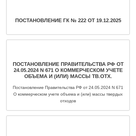
По
ПОСТАНОВЛЕНИЕ ГК № 222 ОТ 19.12.2025
вопросам
заключения
договоров
и
оплаты
ПОСТАНОВЛЕНИЕ ПРАВИТЕЛЬСТВА РФ ОТ
за
24.05.2024 N 671 О КОММЕРЧЕСКОМ УЧЕТЕ
ОБЪЕМА И (ИЛИ) МАССЫ ТВ.ОТХ.
услугу
Постановление Правительства РФ от 24.05.2024 N 671
по
О коммерческом учете объема и (или) массы твердых
обращению
отходов
с
ТКО
Для
юридических