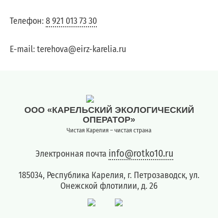
юридических
лиц
Телефон:
8 921 013 73 30
(договоры,
допсоглашения):
8
E-mail: terehova@eirz-karelia.ru
(8142)
79-
82-86
;
info@rotko10.ru
ООО «КАРЕЛЬСКИЙ ЭКОЛОГИЧЕСКИЙ
;
ОПЕРАТОР»
Для
Чистая Карелия – чистая страна
юридических
лиц
info@rotko10.ru
Электронная почта
по
платежным
185034, Республика Карелия, г. Петрозаводск, ул.
документам
Онежской флотилии, д. 26
(неполучение,
смена
почтового