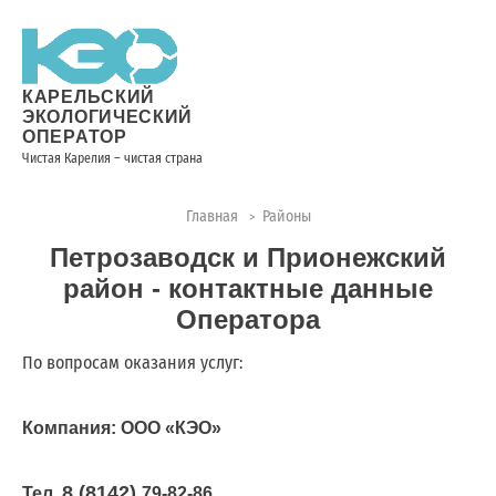
Новости
Информация
Вопросы
Документы
Вакансии
Районные
Торги
Контакты
×
о невывозе
и ответы
операторы
ТКО
КАРЕЛЬСКИЙ
ЭКОЛОГИЧЕСКИЙ
ОПЕРАТОР
Чистая Карелия – чистая страна
Контакты
Главная
Районы
>
Телефон
Петрозаводск и Прионежский
диспетчера
по
район - контактные данные
контролю
Оператора
качества
вывоза
По вопросам оказания услуг:
ТКО:
8
Компания: ООО «КЭО»
(8142)
28-
28-14
8 (8142)
Тел.
79-82-86