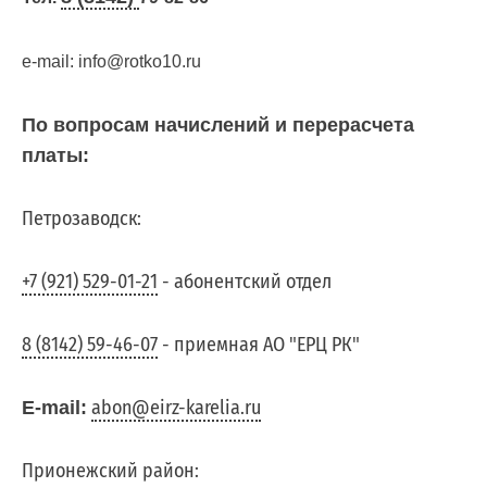
e-mail: info@rotko10.ru
По
вопросам
По вопросам начислений и перерасчета
заключения
платы:
договоров
и
Петрозаводск:
оплаты
за
+7 (921) 529-01-21
- абонентский отдел
услугу
по
8 (8142) 59-46-07
- приемная АО "ЕРЦ РК"
обращению
с
abon@eirz-karelia.ru
E-mail:
ТКО
Для
Прионежский район: