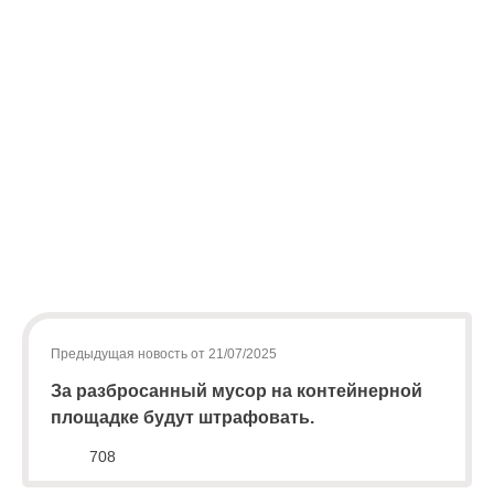
(8142)
79-82-
86
(с
08:00
до
20:00)
Предыдущая новость от 21/07/2025
За разбросанный мусор на контейнерной
площадке будут штрафовать.
708