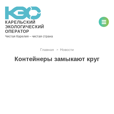
Новости
Информация
Вопросы
Документы
Вакансии
Районные
Торги
Контакты
×
о невывозе
и ответы
операторы
ТКО
КАРЕЛЬСКИЙ
ЭКОЛОГИЧЕСКИЙ
ОПЕРАТОР
Чистая Карелия – чистая страна
Контакты
Главная
Новости
>
Телефон
Контейнеры замыкают круг
диспетчера
по
контролю
качества
вывоза
ТКО:
8
(8142)
28-28-
14