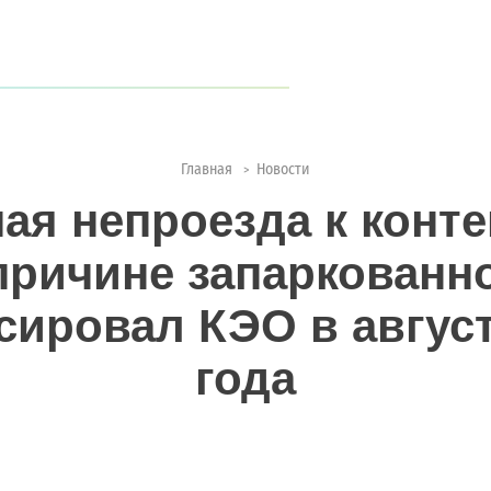
когда туристов становится всё больше?
ии с природой
Главная
Новости
>
чая непроезда к конт
причине запаркованн
сировал КЭО в август
года